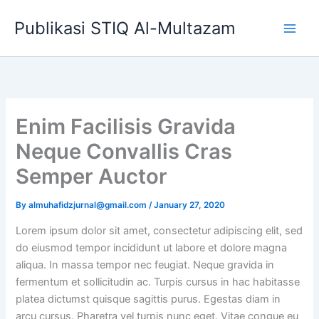
Skip
Publikasi STIQ Al-Multazam
to
content
Enim Facilisis Gravida
Neque Convallis Cras
Semper Auctor
By
almuhafidzjurnal@gmail.com
/
January 27, 2020
Lorem ipsum dolor sit amet, consectetur adipiscing elit, sed
do eiusmod tempor incididunt ut labore et dolore magna
aliqua. In massa tempor nec feugiat. Neque gravida in
fermentum et sollicitudin ac. Turpis cursus in hac habitasse
platea dictumst quisque sagittis purus. Egestas diam in
arcu cursus. Pharetra vel turpis nunc eget. Vitae congue eu